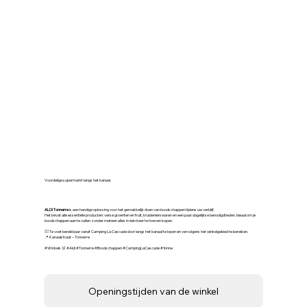
🛒 ALDI Tonnerre – Snel en
voordelig winkelen
Voordelige supermarkt langs het kanaal.
ALDI Tonnerre
is een handige oplossing voor het gemakkelijk doen van boodschappen tijdens uw verblijf.
Het bevat alle essentiële producten: verse groenten en fruit, kruidenierswaren en een paar dagelijkse benodigdheden. Ideaal om je
boodschappen aan te vullen zonder meteen alles in één keer te hoeven kopen.
🚶‍♂️ Te voet bereikbaar vanaf Camping La Cascade door langs het kanaal te lopen en vervolgens het winkelgebied te bereiken.
📍 Kanaalstraat – Tonnerre
#Winkels 🛒 #Aldi #Tonnerre #Boodschappen #CampingLaCascade #Yonne
Openingstijden van de winkel