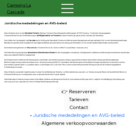
Camping
La
Cascade
Juridische mededelingen en AVG-beleid
Diese Website wird von der
Gemeinde Tonnerre
, Rathaus Tonnerre, Place Marguerite de Bourgogne, 89700 Tonnerre – Frankreich, herausgegeben.
Verantwortlicher für die Veröffentlichung ist
der Bürgermeister von Tonnerre
in seiner Funktion als gesetzlicher Vertreter der Gemeinde.
Der städtische Campingplatz
La Cascade
wird im Auftrag der Gemeinde Tonnerre im Rahmen eines Managementvertrags betrieben. Der von der Gemeinde beauftragte
Betreiber ist gemäß seinen Aufgaben für den täglichen Betrieb, die kaufmännische Leitung, die Aktivitäten vor Ort und die redaktionellen Inhalte verantwortlich.
Die Website wird gehostet von
Wix.com Ltd
, 40 Namal Tel Aviv St., Tel Aviv 6350671, Israel (
https://www.wix.com
).
Die Online-Buchung erfolgt über
eine externe Unternehmenssoftware
für die Campingplatzverwaltung. Verfügbarkeit, Konditionen und Buchungstransaktionen werden über
diese spezialisierte Plattform abgewickelt.
Die Website kann im Rahmen der Planung eines Aufenthalts oder der Buchung personenbezogene Daten erheben. Diese Daten werden gemäß den geltenden
Bestimmungen, insbesondere der Datenschutz-Grundverordnung (DSGVO), verarbeitet. Gemäß den gesetzlichen Bestimmungen hat jede Person das Recht, auf ihre
personenbezogenen Daten zuzugreifen, diese zu berichtigen und zu löschen. Hierzu kann sie eine entsprechende Anfrage an die auf der Website angegebene
Kontaktadresse senden.
Diese Website verwendet möglicherweise Cookies für den Betrieb der Website, zur Reichweitenmessung oder zur Verbesserung der Benutzerfreundlichkeit. Benutzer
können ihren Browser so konfigurieren, dass er alle oder bestimmte Cookies ablehnt.
Alle Inhalte dieser Website, insbesondere Texte, Bilder, Grafiken und die gesamte Struktur, sind urheberrechtlich geschützt. Jegliche Vervielfältigung, Darstellung oder
Nutzung, auch auszugsweise, ist ohne vorherige Genehmigung untersagt.
👉 Reserveren
Tarieven
Contact
Juridische mededelingen en AVG-beleid
Algemene verkoopvoorwaarden