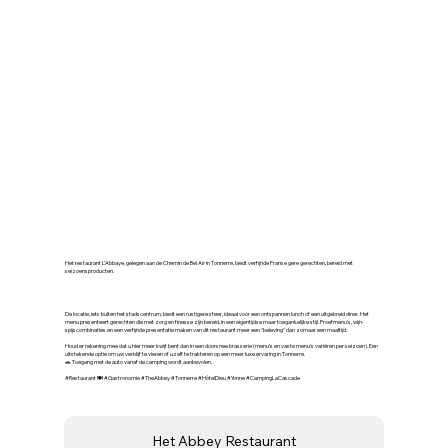
🍷 De Abdij – Restaurant in
Tonnerre
Het restaurant L’Abbaye, gelegen aan de Chemin de Bel Air in Tonnerre, biedt verfijnde Franse gere gerechten, bereid met
seizoensproducten.
De locatie, iets buiten het stadscentrum, biedt een rustigere sfeer, ideaal voor een ontspannen lunch of een uitgebreid diner. Het
menu presenteert gerechten die met zorg en finesse zijn bereid, in een eigentijdse maar toegankelijke stijl. Proefmenu's, wijn-
spijscombinaties en een verfijnde presentatie maken van dit restaurant meer een "beleving" dan zomaar een maaltijd.
Houd er rekening mee dat u hier meer kwijt bent dan in een doorsnee brasserie (menu's en vaste menu's variëren per seizoen). Een
uitstekende optie om uw verblijf te vieren of uzelf te trakteren op een meer luxe ervaring in Tonnerre.
🚗 Toegang met de auto vanaf de camping wordt aanbevolen.
#Restaurant 🍽️ #Gastronomie #TheAbbey #Tonnerre #HôtelDieu #Yonne #CampingLaCascade
Het Abbey Restaurant