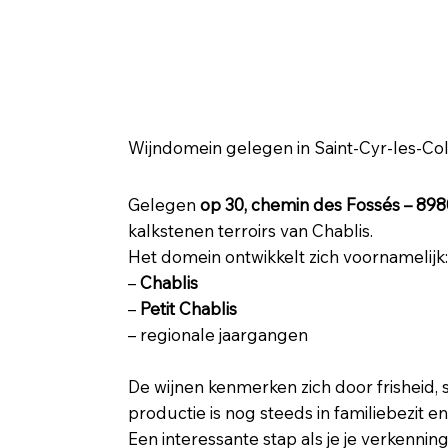
🍇 Domaine Pascal Henry – Sai
Wijndomein gelegen in Saint-Cyr-les-Colo
Gelegen
op 30, chemin des Fossés – 898
kalkstenen terroirs van Chablis.
Het domein ontwikkelt zich voornamelijk:
–
Chablis
–
Petit Chablis
– regionale jaargangen
De wijnen kenmerken zich door frisheid, 
productie is nog steeds in familiebezit en
Een interessante stap als je je verkennin