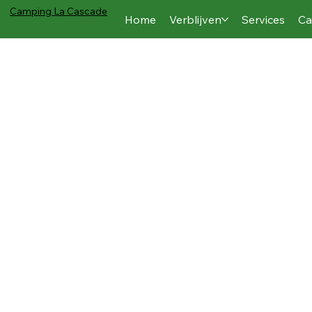
Camping
La Cascade
Home
Verblijven
Services
Ca
Wasgoed (lin