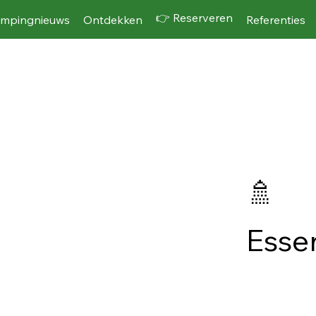
👉 Reserveren
mpingnieuws
Ontdekken
Referenties
nen)
🚿
Essen