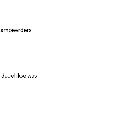
r kampeerders
 dagelijkse was.