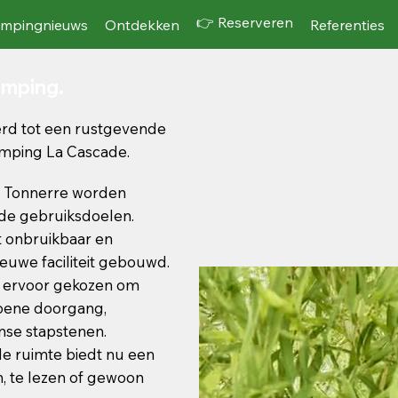
👉 Reserveren
mpingnieuws
Ontdekken
Referenties
amping.
rd tot een rustgevende
amping La Cascade.
n Tonnerre worden
de gebruiksdoelen.
 onbruikbaar en
ieuwe faciliteit gebouwd.
rd ervoor gekozen om
roene doorgang,
nse stapstenen.
de ruimte biedt nu een
, te lezen of gewoon