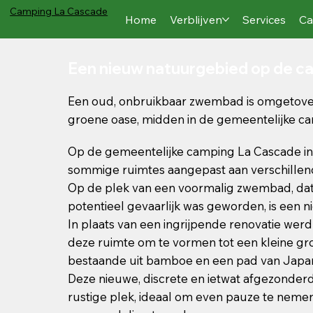
Camping
La Cascade
Home
Verblijven
Services
Ca
Een nieuw natuurgebied op de c
Een oud, onbruikbaar zwembad is omgetove
groene oase, midden in de gemeentelijke c
Op de gemeentelijke camping La Cascade i
sommige ruimtes aangepast aan verschillen
Op de plek van een voormalig zwembad, dat
potentieel gevaarlijk was geworden, is een n
In plaats van een ingrijpende renovatie we
deze ruimte om te vormen tot een kleine g
bestaande uit bamboe en een pad van Japa
Deze nieuwe, discrete en ietwat afgezonder
rustige plek, ideaal om even pauze te nemen