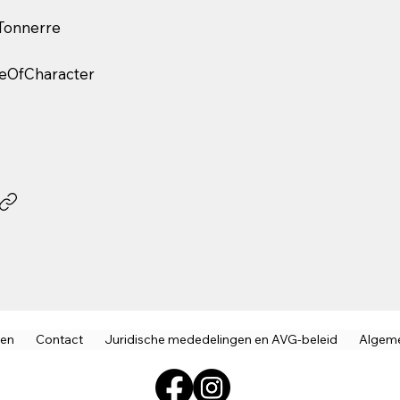
 Tonnerre
geOfCharacter
ven
Contact
Juridische mededelingen en AVG-beleid
Algem