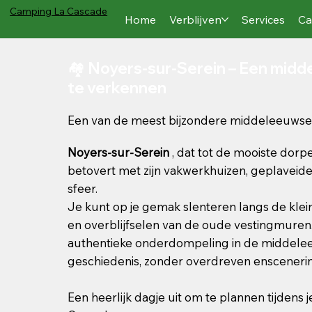
Camping
La Cascade
Home
Verblijven
Services
Ca
🏘️ Noyers-sur-Serein – Een mid
te verkennen
Een van de meest bijzondere middeleeuwse
Noyers-sur-Serein
, dat tot de mooiste dorpe
betovert met zijn vakwerkhuizen, geplaveide
sfeer.
Je kunt op je gemak slenteren langs de klein
en overblijfselen van de oude vestingmuren
authentieke onderdompeling in de middel
geschiedenis, zonder overdreven ensceneri
Een heerlijk dagje uit om te plannen tijdens 