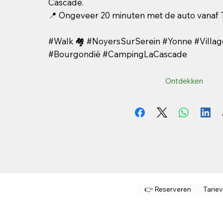
Cascade.
📍 Ongeveer 20 minuten met de auto vanaf
#Walk 🏘️ #NoyersSurSerein #Yonne #Villa
#Bourgondië #CampingLaCascade
Ontdekken
👉 Reserveren
Tarie