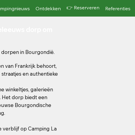
👉 Reserveren
mpingnieuws
Ontdekken
Referenties
deleeuws dorp om
 dorpen in Bourgondië.
n van Frankrijk behoort,
 straatjes en authentieke
e winkeltjes, galerieën
. Het dorp biedt een
eeuwse Bourgondische
ng.
je verblijf op Camping La