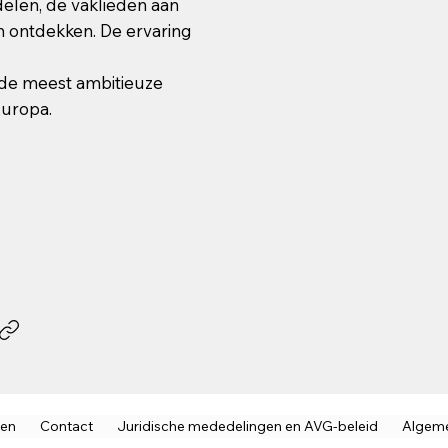
len, de vaklieden aan
n ontdekken. De ervaring
de meest ambitieuze
Europa.
ven
Contact
Juridische mededelingen en AVG-beleid
Algem