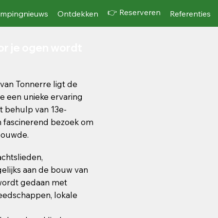
👉 Reserveren
mpingnieuws
Ontdekken
Referenties
or je ogen wordt
van Tonnerre ligt de
 een unieke ervaring
t behulp van 13e-
 fascinerend bezoek om
bouwde.
chtslieden,
elijks aan de bouw van
 wordt gedaan met
eedschappen, lokale