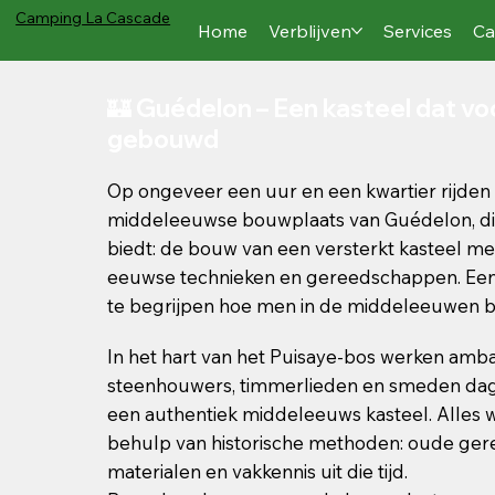
Camping
La Cascade
Home
Verblijven
Services
Ca
🏰 Guédelon – Een kasteel dat vo
gebouwd
Op ongeveer een uur en een kwartier rijden 
middeleeuwse bouwplaats van Guédelon, die
biedt: de bouw van een versterkt kasteel me
eeuwse technieken en gereedschappen. Een
te begrijpen hoe men in de middeleeuwen 
In het hart van het Puisaye-bos werken amba
steenhouwers, timmerlieden en smeden dag
een authentiek middeleeuws kasteel. Alles
behulp van historische methoden: oude ger
materialen en vakkennis uit die tijd.