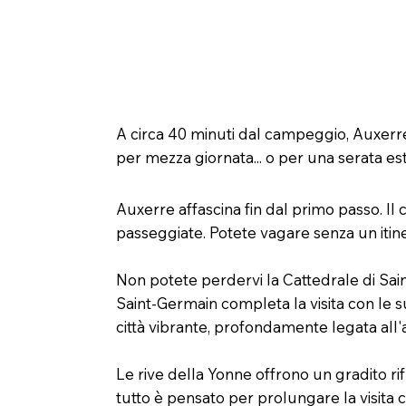
Auxerre – passeggiate nel cent
A circa 40 minuti dal campeggio, Auxerre o
per mezza giornata... o per una serata est
Auxerre affascina fin dal primo passo. Il ce
passeggiate. Potete vagare senza un itin
Non potete perdervi la Cattedrale di Sain
Saint-Germain completa la visita con le s
città vibrante, profondamente legata all'
Le rive della Yonne offrono un gradito rif
tutto è pensato per prolungare la visita 