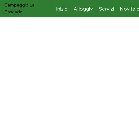
Campeggio
La
Inizio
Alloggi
Servizi
Novità 
Cascade