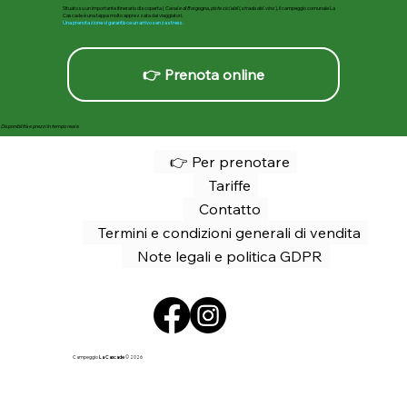
Situato su un importante itinerario di scoperta (
Canale di Borgogna, piste ciclabili, strada del vino
), il campeggio comunale La
Cascade è una tappa molto apprezzata dai viaggiatori.
Una prenotazione vi garantisce un arrivo senza stress.
👉 Prenota online
Disponibilità e prezzi in tempo reale
👉 Per prenotare
Tariffe
Contatto
Termini e condizioni generali di vendita
Note legali e politica GDPR
Campeggio
La Cascade
© 2026