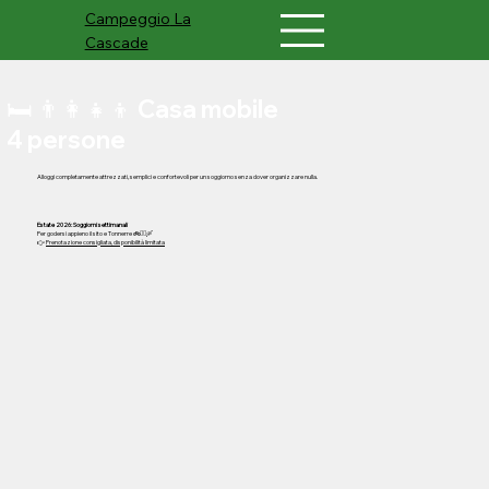
Campeggio
La
Cascade
🛏️ 👨‍👩‍👧‍👦 Casa mobile
4 persone
Alloggi completamente attrezzati, semplici e confortevoli per un soggiorno senza dover organizzare nulla.
Estate 2026: Soggiorni settimanali
Per godersi appieno il sito e Tonnerre 🚲🚶‍♂️🛶
👉
Prenotazione consigliata, disponibilità limitata