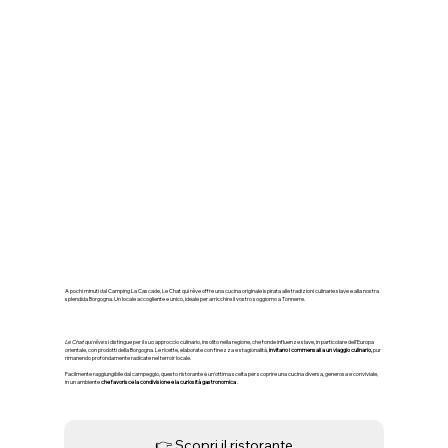
🐾 The Dreaming Cat: un
delizioso ristorante a pochi
passi dal campeggio
A pochi minuti dal Camping La Cascade, Le Chat qui rêve offre una cucina originale ispirata alle tradizioni culinarie slave e alla nostra
splendida Borgogna. Un locale accogliente e unico, ideale per arricchire il vostro soggiorno a Tonnerre.
Le Chat qui rêve
si distingue per il suo approccio culinario, insolito nella regione, che fonde influenze slave, in particolare dell'Europa
orientale, con prodotti della Borgogna. Le ricette, elaborate con finezza e stagionalità,
invitano i commensali a un viaggio culinario,
pur
rimanendo profondamente radicate nel terroir locale.
Facilmente raggiungibile dal campeggio, questo ristorante è un'ottima scelta per scoprire una cucina diversa, generosa e conviviale,
in un ambiente
che favorisce la condivisione e la curiosità gastronomica
.
👉 Scopri il ristorante