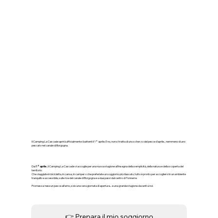
🏕️ Apertura ufficiale del
campeggio: ci vediamo il 1°
aprile
Il Camping La Cascade aprirà ufficialmente i battenti il 1° aprile. E no, non si tratta di uno scherzo del pesce d'aprile... nemmeno di uno
pescato nel canale di Borgogna.
Dal
1° aprile
, il Camping La Cascade vi accoglie per una nuova stagione all'insegna della semplicità, della natura e della scoperta del
territorio.
Che viaggiate in bicicletta, in canoa, in camper o che preferiate un soggiorno più rilassato, tutto è pronto per accogliervi in un ambiente
tranquillo e accessibile, sulle rive del canale di Borgogna e a due passi dal centro di Tonnerre.
Promessa: nessun pesce all'amo, solo una vera giornata di apertura... e una grande stagione davanti a noi.
👉 Prepara il mio soggiorno