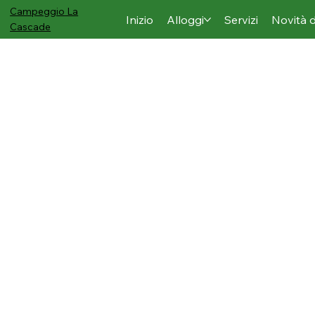
Campeggio
La
Inizio
Alloggi
Servizi
Novità 
Cascade