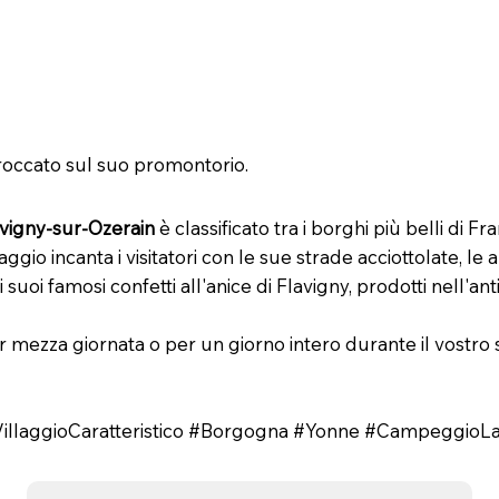
llaggio profumato e collinare
roccato sul suo promontorio.
vigny-sur-Ozerain
è classificato tra i borghi più belli di Fra
ggio incanta i visitatori con le sue strade acciottolate, le
uoi famosi confetti all'anice di Flavigny, prodotti nell'ant
mezza giornata o per un giorno intero durante il vostro
VillaggioCaratteristico #Borgogna #Yonne #Campeggio