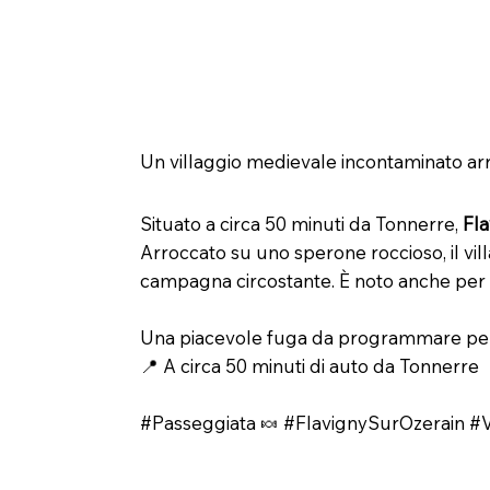
🍬 Flavigny-sur-Ozerain – Un vi
Un villaggio medievale incontaminato ar
Situato a circa 50 minuti da Tonnerre,
Fla
Arroccato su uno sperone roccioso, il villa
campagna circostante. È noto anche per i s
Una piacevole fuga da programmare per 
📍 A circa 50 minuti di auto da Tonnerre
#Passeggiata 🍬 #FlavignySurOzerain #