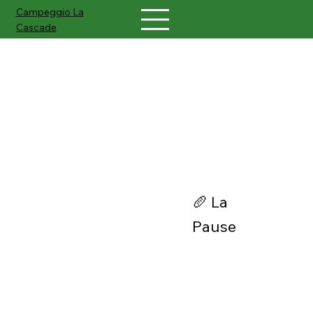
Campeggio
La
Cascade
Negozio di vendita in conto
vendita di prodotti regionali
🥖 La
Pause