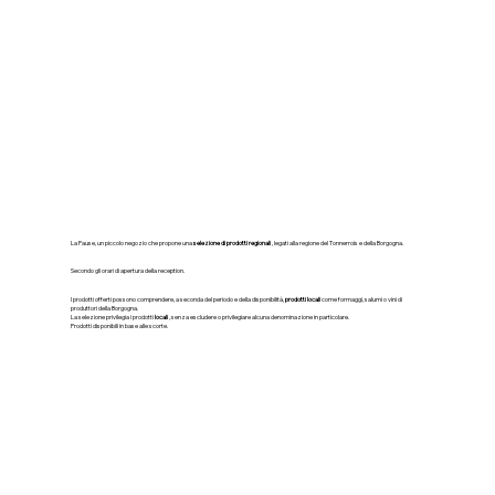
La Pause, un piccolo negozio che propone una
selezione di prodotti regionali
, legati alla regione del Tonnerrois e della Borgogna.
Secondo gli orari di apertura della reception.
I prodotti offerti possono comprendere, a seconda del periodo e della disponibilità,
prodotti locali
come formaggi, salumi o vini di
produttori della Borgogna.
La selezione privilegia i prodotti
locali
, senza escludere o privilegiare alcuna denominazione in particolare.
Prodotti disponibili in base alle scorte.