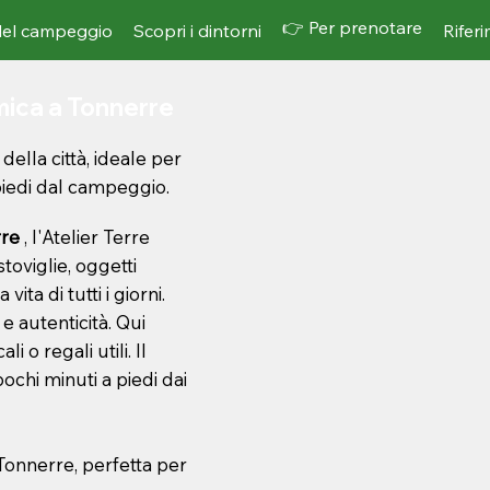
👉 Per prenotare
del campeggio
Scopri i dintorni
Rifer
amica a Tonnerre
della città, ideale per
 piedi dal campeggio.
rre
, l'Atelier Terre
toviglie, oggetti
vita di tutti i giorni.
 e autenticità. Qui
i o regali utili. Il
pochi minuti a piedi dai
Tonnerre, perfetta per