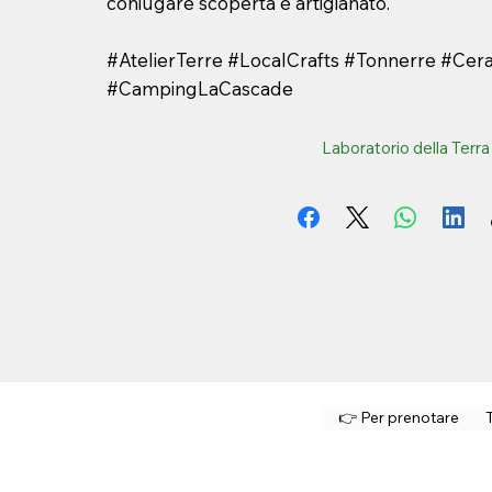
coniugare scoperta e artigianato.
#AtelierTerre #LocalCrafts #Tonnerre #Cer
#CampingLaCascade
Laboratorio della Terra
👉 Per prenotare