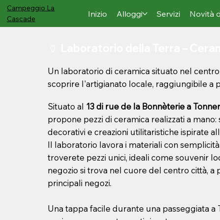
Campeggio
La
Inizio
Alloggi
Servizi
Novità 
Cascade
🏺 Laboratorio della Terra – Cer
Un laboratorio di ceramica situato nel centro 
scoprire l'artigianato locale, raggiungibile a
Situato al
13 di rue de la Bonnèterie a Tonne
propone pezzi di ceramica realizzati a mano: s
decorativi e creazioni utilitaristiche ispirate alla 
Il laboratorio lavora i materiali con semplicità
troverete pezzi unici, ideali come souvenir local
negozio si trova nel cuore del centro città, a 
principali negozi.
Una tappa facile durante una passeggiata a 