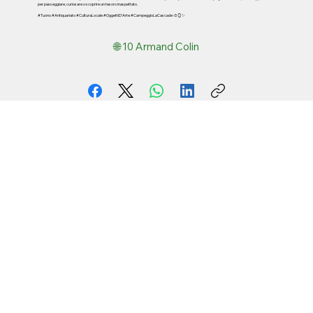
per passeggiare, curiosare o scoprire un tesoro inaspettato.
#Tuono #Antiquariato #CulturaLocale #OggettiD'Arte #CampeggioLaCascade 🎨🪞✨
🌐 10 Armand Colin