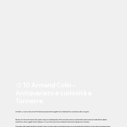
🎨 10 Armand Colin –
Antiquariato e curiosità a
Tonnerre
Un indirizzo unico nel cuore di Tonnerre per gli amanti di oggetti rari, mobili antichi e curiosità scelte con gusto.
Situato al 10 di rue Armand Colin, questo negozio di antiquariato offre una selezione accuratamente selezionata di mobili antichi, dipinti,
ceramiche, vetri e oggetti d'arte. Ogni pezzo racconta una storia, fondendo tradizione e design senza tempo.
Che siate collezionisti esperti o semplici curiosi, la visita vale sicuramente la pena. A pochi minuti dal Camping La Cascade, è una tappa unica