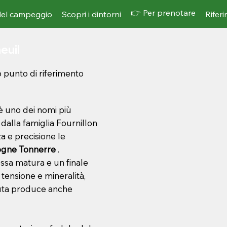
👉 Per prenotare
del campeggio
Scopri i dintorni
Rifer
euil
do punto di riferimento
 è uno dei nomi più
 dalla famiglia Fournillon
a e precisione le
gne Tonnerre
.
rossa matura e un finale
tensione e mineralità,
enuta produce anche