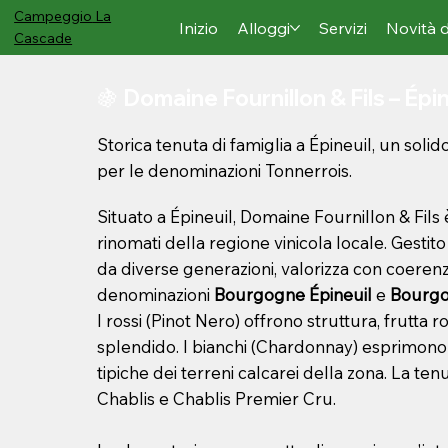
Campeggio
La
Inizio
Alloggi
Servizi
Novità 
Cascade
🍇 Domaine Fournillon & Fils – Épin
Storica tenuta di famiglia a Épineuil, un soli
per le denominazioni Tonnerrois.
Situato a Épineuil, Domaine Fournillon & Fils
rinomati della regione vinicola locale. Gestito
da diverse generazioni, valorizza con coerenz
denominazioni
Bourgogne Épineuil
e
Bourgo
I rossi (Pinot Nero) offrono struttura, frutta 
splendido. I bianchi (Chardonnay) esprimono 
tipiche dei terreni calcarei della zona. La t
Chablis e Chablis Premier Cru.