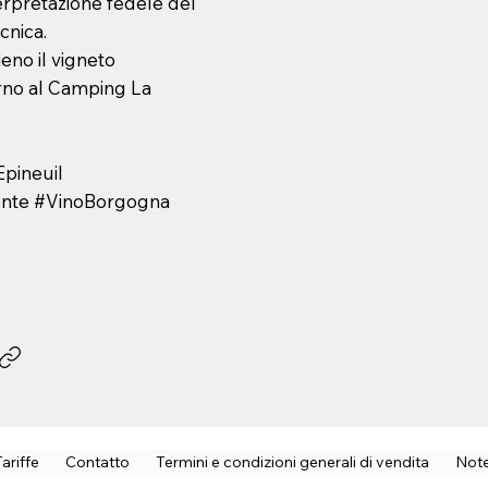
erpretazione fedele del
ecnica.
no il vigneto
orno al Camping La
pineuil
ente #VinoBorgogna
Tariffe
Contatto
Termini e condizioni generali di vendita
Note