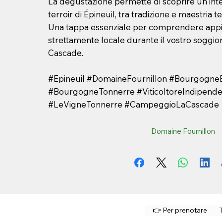
La degustazione permette di scoprire un'int
terroir di Épineuil, tra tradizione e maestria t
Una tappa essenziale per comprendere appie
strettamente locale durante il vostro soggi
Cascade.
#Epineuil #DomaineFournillon #BourgogneE
#BourgogneTonnerre #ViticoltoreIndipend
#LeVigneTonnerre #CampeggioLaCascade
Domaine Fournillon
👉 Per prenotare