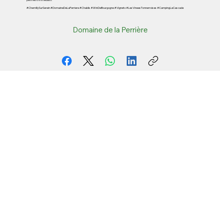
#ChemillySurSerein #DomaineDeLaPerriere #Chablis #WinDeBourgogne #Vigneto #LesVineesTonnerroises #CampingLaCascade
Domaine de la Perrière