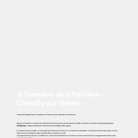
🍇 Domaine de la Perrière –
Chemilly-sur-Serein
Tenuta di famiglia situata a Chemilly-sur-Serein, a pochi chilometri da Tonnerrois.
Situato a Chemilly-sur-Serein, il Domaine de la Perrière produce vini dai vigneti di Chablis e Tonnerre. La tenuta coltiva principalmente
Chardonnay
, il vitigno emblematico dei terreni kimmeridgiani della regione.
La cantina produce Chablis e cuvée regionali che esprimono freschezza, tensione e mineralità. La struttura rimane tradizionale, con forti
radici nel lavoro familiare e nella continuità delle competenze locali.
Una tappa interessante per completare la scoperta dei vigneti attorno a Tonnerre, anche se la tenuta si trova leggermente al di fuori del
perimetro immediato.