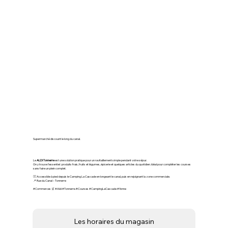
🛒 ALDI Tonnerre – Courses
rapides et accessibles
Supermarché discount le long du canal.
Le
ALDI Tonnerre
est une solution pratique pour un ravitaillement simple pendant votre séjour.
On y trouve l’essentiel : produits frais, fruits et légumes, épicerie et quelques articles du quotidien. Idéal pour compléter les courses
sans faire un plein complet.
🚶‍♂️ Accessible à pied depuis le Camping La Cascade en longeant le canal, puis en rejoignant la zone commerciale.
📍 Rue du Canal – Tonnerre
#Commerces 🛒 #Aldi #Tonnerre #Courses #CampingLaCascade #Yonne
Les horaires du magasin