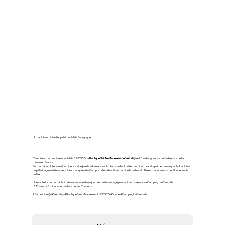
⛪ Vézelay – Basilique Sainte-
Madeleine
Un haut lieu spirituel et patrimonial de Bourgogne.
Classée au patrimoine mondial de l’UNESCO, la
Basilique Sainte‑Madeleine de Vézelay
est l’un des grands chefs-d’œuvre de l’art
roman en France.
Son portail sculpté, sa nef lumineuse et le jeu de la lumière sur la pierre en font un lieu architectural et spirituel remarquable. Haut lieu
du pèlerinage médiéval vers Saint-Jacques-de-Compostelle, la basilique domine la colline et offre un panorama exceptionnel sur la
vallée.
Une visite incontournable à prévoir sur une demi-journée ou davantage pendant votre séjour au Camping La Cascade.
📍 Environ 45 minutes en voiture depuis Tonnerre
#Patrimoine ⛪ #Vézelay #BasiliqueSainteMadeleine #UNESCO #Yonne #CampingLaCascade