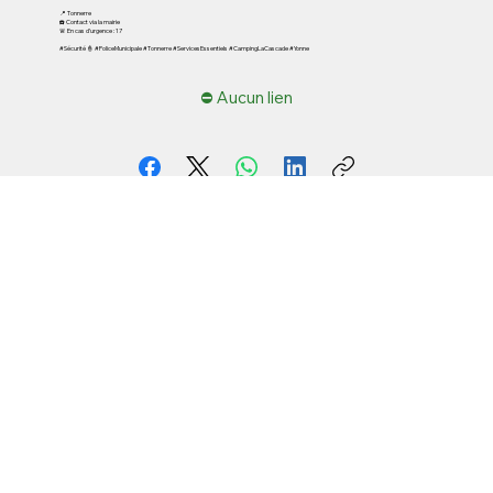
📍 Tonnerre
☎️ Contact via la mairie
🚨 En cas d’urgence : 17
#Sécurité 👮 #PoliceMunicipale #Tonnerre #ServicesEssentiels #CampingLaCascade #Yonne
⛔ Aucun lien