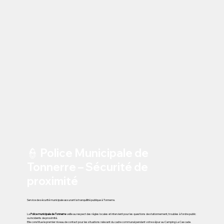
👮 Police Municipale de
Tonnerre – Sécurité de
proximité
Service de sécurité municipale assurant la tranquillité publique à Tonnerre.
La
Police municipale de Tonnerre
veille au respect des règles locales et intervient pour les questions de stationnement, troubles à l’ordre public
ou incidents de proximité.
Elle constitue le premier niveau de contact pour les situations relevant du cadre communal pendant votre séjour au Camping La Cascade.