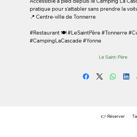
Accessible à pied depuis le Camping La Casc
pratique pour s’attabler sans prendre la voit
📍 Centre-ville de Tonnerre
#Restaurant 🍽️ #LeSaintPère #Tonnerre #Cu
#CampingLaCascade #Yonne
Le Saint-Père
👉 Réserver
Ta