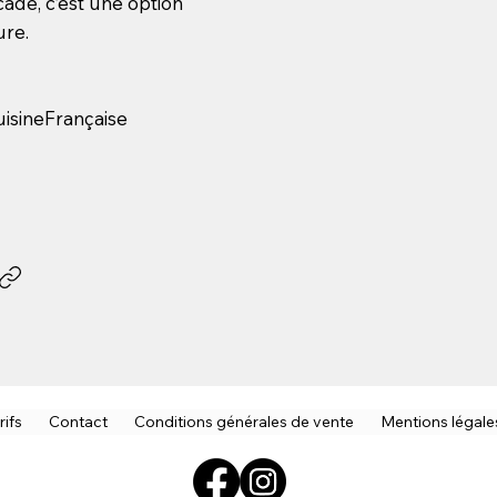
ade, c’est une option
ure.
isineFrançaise
rifs
Contact
Conditions générales de vente
Mentions légale