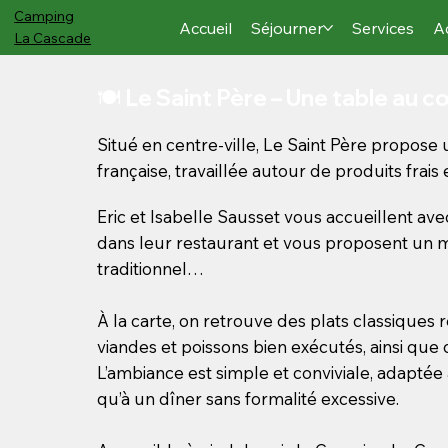
Camping
Accueil
Séjourner
Services
A
La Cascade
🍽️ Le Saint Père – Une table au 
Situé en centre-ville, Le Saint Père propose 
française, travaillée autour de produits frais 
Eric et Isabelle Sausset vous accueillent avec
dans leur restaurant et vous proposent un
traditionnel…
À la carte, on retrouve des plats classiques r
viandes et poissons bien exécutés, ainsi que
L’ambiance est simple et conviviale, adaptée
qu’à un dîner sans formalité excessive.