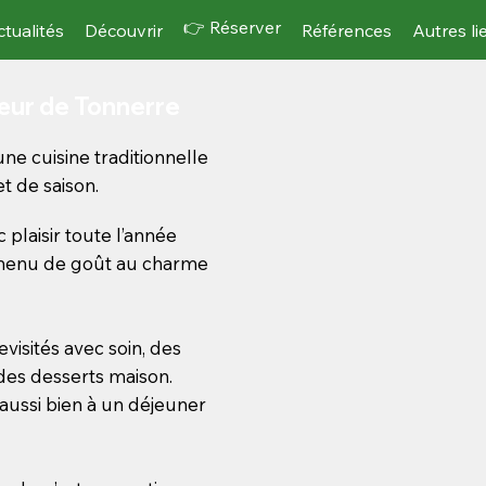
👉 Réserver
ctualités
Découvrir
Références
Autres li
cœur de Tonnerre
une cuisine traditionnelle
et de saison.
 plaisir toute l’année
 menu de goût au charme
evisités avec soin, des
 des desserts maison.
 aussi bien à un déjeuner