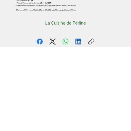
– Plat : autour de
15–20 €
– Formule / menu : généralement
entre 18 et 25 €
Une adresse appréciée pour un repas sans complication pendant le séjour au camping.
#Restaurant #Tonnerre #CuisineMaison #BonEtSimple #CampingLaCascade #Yonne
La Cuisine de Perline