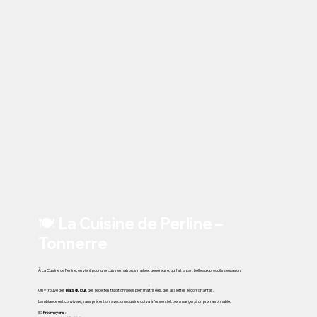
🍽️ La Cuisine de Perline –
Tonnerre
À La Cuisine de Perline, on vient pour une cuisine maison, simple et généreuse, qui fait la part belle aux produits de saison.
On y trouve des
plats du jour
, des recettes traditionnelles bien maîtrisées, des assiettes réconfortantes.
L’ambiance est conviviale, sans prétention, avec une cuisine qui va à l’essentiel : bien manger, à un prix raisonnable.
💶
Prix moyens
: