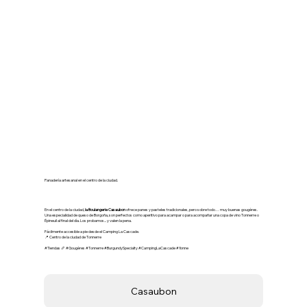
🥖 Panadería Casaubon – El
especialista en gougère
Panadería artesanal en el centro de la ciudad.
En el centro de la ciudad,
la Boulangerie Casaubon
ofrece panes y pasteles tradicionales, pero sobre todo… muy buenas gougères.
Una especialidad de queso de Borgoña, son perfectos como aperitivo para acampar o para acompañar una copa de vino Tonnerre o
Épineuil al final del día. Los probamos... y valen la pena.
Fácilmente accesible a pie desde el Camping La Cascade.
📍 Centro de la ciudad de Tonnerre
#Tiendas 🥖 #Gougères #Tonnerre #BurgundySpecialty #CampingLaCascade #Yonne
Casaubon