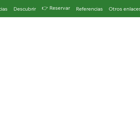
👉 Reservar
cias
Descubrir
Referencias
Otros enlace