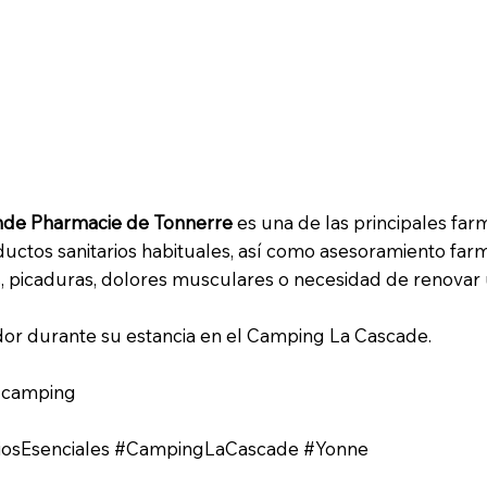
re – Un referente de salud en el centro de
nde Pharmacie de Tonnerre
es una de las principales farm
uctos sanitarios habituales, así como asesoramiento far
, picaduras, dolores musculares o necesidad de renovar 
ador durante su estancia en el Camping La Cascade.
l camping
ciosEsenciales #CampingLaCascade #Yonne