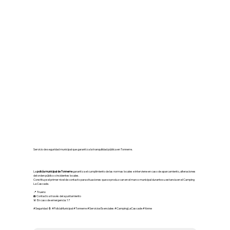
👮 Policía Municipal de
Tonnerre – Policía
Comunitaria
Servicio de seguridad municipal que garantiza la tranquilidad pública en Tonnerre.
La
policía municipal de Tonnerre
garantiza el cumplimiento de las normas locales e interviene en caso de aparcamiento, alteraciones
del orden público o incidentes locales.
Constituye el primer nivel de contacto para situaciones que se produzcan en el marco municipal durante su estancia en el Camping
La Cascade.
📍 Trueno
☎️ Contacto a través del ayuntamiento
🚨 En caso de emergencia: 17
#Seguridad 👮 #PolicíaMunicipal #Tonnerre #ServiciosEsenciales #CampingLaCascade #Yonne