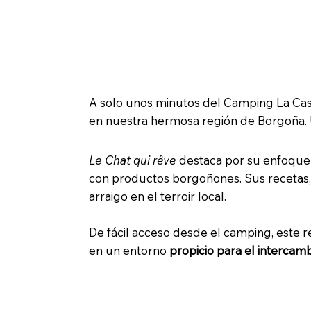
🐾 The Dreaming Cat: un enca
A solo unos minutos del Camping La Casca
en nuestra hermosa región de Borgoña. U
Le Chat qui rêve
destaca por su enfoque c
con productos borgoñones. Sus recetas, 
arraigo en el terroir local.
De fácil acceso desde el camping, este 
en un entorno
propicio para el intercam