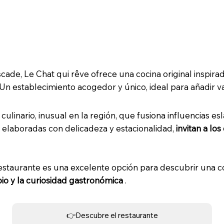
ntador restaurante a dos pasos del campi
de, Le Chat qui rêve ofrece una cocina original inspirada 
n establecimiento acogedor y único, ideal para añadir va
ulinario, inusual en la región, que fusiona influencias e
elaboradas con delicadeza y estacionalidad,
invitan a lo
restaurante es una excelente opción para descubrir una c
bio y la curiosidad gastronómica
.
👉Descubre el restaurante