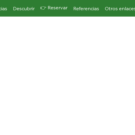
👉 Reservar
cias
Descubrir
Referencias
Otros enlace