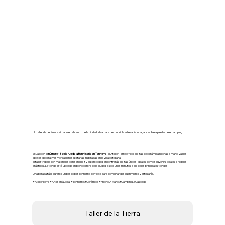
Taller de la Tierra – Cerámica
en Tonnerre
Un taller de cerámica situado en el centro de la ciudad, ideal para descubrir la artesanía local, accesible a pie desde el camping.
Situado en el
número 13 de la rue de la Bonnèterie en Tonnerre
, el Atelier Terre ofrece piezas de cerámica hechas a mano: vajillas,
objetos decorativos y creaciones utilitarias inspiradas en la vida cotidiana.
El taller trabaja con materiales con sencillez y autenticidad. Encontrarás piezas únicas, ideales como souvenirs locales o regalos
prácticos. La tienda está ubicada en pleno centro de la ciudad, a solo unos minutos a pie de las principales tiendas.
Una parada fácil durante un paseo por Tonnerre, perfecta para combinar descubrimiento y artesanía.
#AtelierTerre #ArtesaníaLocal #Tonnerre #Cerámica #Hecho A Mano #CampingLaCascade
Taller de la Tierra