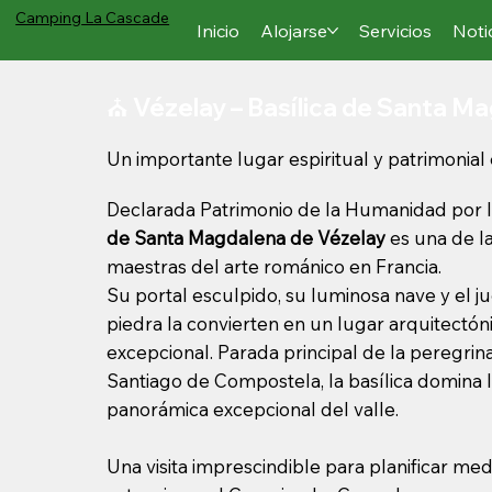
Camping
La Cascade
Inicio
Alojarse
Servicios
Noti
⛪ Vézelay – Basílica de Santa M
Un importante lugar espiritual y patrimonial
Declarada Patrimonio de la Humanidad por 
de Santa Magdalena de Vézelay
es una de l
maestras del arte románico en Francia.
Su portal esculpido, su luminosa nave y el j
piedra la convierten en un lugar arquitectóni
excepcional. Parada principal de la peregrin
Santiago de Compostela, la basílica domina l
panorámica excepcional del valle.
Una visita imprescindible para planificar me