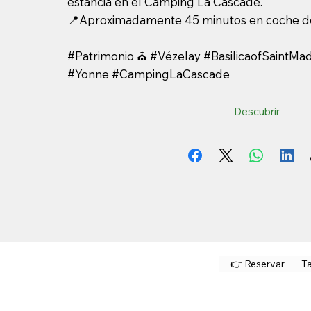
estancia en el Camping La Cascade.
📍Aproximadamente 45 minutos en coche d
#Patrimonio ⛪ #Vézelay #BasilicaofSaintM
#Yonne #CampingLaCascade
Descubrir
👉 Reservar
Ta