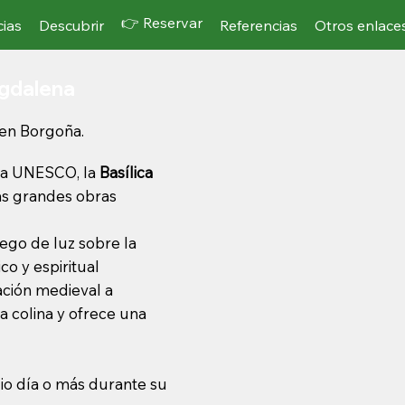
👉 Reservar
cias
Descubrir
Referencias
Otros enlace
agdalena
 en Borgoña.
la UNESCO, la
Basílica
as grandes obras
uego de luz sobre la
co y espiritual
ación medieval a
a colina y ofrece una
dio día o más durante su