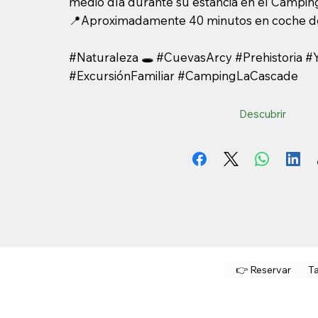
medio día durante su estancia en el Campin
📍Aproximadamente 40 minutos en coche d
#Naturaleza 🕳️ #CuevasArcy #Prehistoria 
#ExcursiónFamiliar #CampingLaCascade
Descubrir
👉 Reservar
Ta