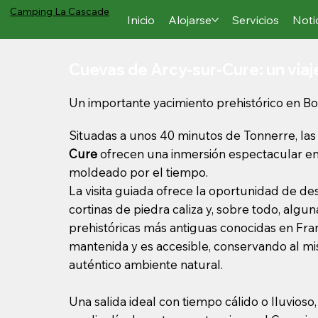
Camping
La Cascade
Inicio
Alojarse
Servicios
Noti
Cuevas de Arcy-sur-Cure: un viaje
Un importante yacimiento prehistórico en B
Situadas a unos 40 minutos de Tonnerre, la
Cure
ofrecen una inmersión espectacular 
moldeado por el tiempo.
La visita guiada ofrece la oportunidad de des
cortinas de piedra caliza y, sobre todo, algun
prehistóricas más antiguas conocidas en Fran
mantenida y es accesible, conservando al m
auténtico ambiente natural.
Una salida ideal con tiempo cálido o lluvioso,