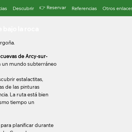
👉 Reservar
cias
Descubrir
Referencias
Otros enlace
 bajo la roca
orgoña.
s
cuevas de Arcy-sur-
en un mundo subterráneo
cubrir estalactitas,
as de las pinturas
cia. La ruta está bien
ismo tiempo un
 para planificar durante