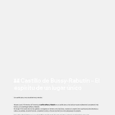
🏰 Castillo de Bussy-Rabutin – El
espíritu de un lugar único
Un castillo único, mezcla de historia y retratos.
Situado a unos 45 minutos de Tonnerre, el
castillo de Bussy-Rabutin
es un castillo único, marcado por la personalidad de su propietario más
famoso, el conde Roger de Bussy-Rabutin.
En el siglo XVII, mandó decorar las galerías con ingeniosos retratos e inscripciones, creando un conjunto único que fusiona arte, literatura y
sátira. Los jardines, de estilo francés, completan la visita y ofrecen una hermosa vista del paisaje circundante.
Una salida cultural original, que se puede planificar durante medio día o más durante su estancia en el Camping La Cascade.