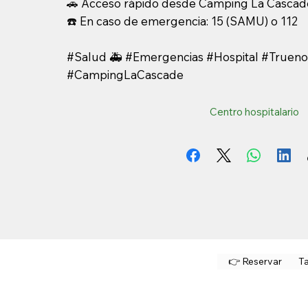
🚗 Acceso rápido desde Camping La Cascad
☎️ En caso de emergencia: 15 (SAMU) o 112
#Salud 🚑 #Emergencias #Hospital #Truenos
#CampingLaCascade
Centro hospitalario
👉 Reservar
Ta