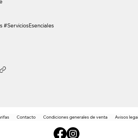
e
 #ServiciosEsenciales
rifas
Contacto
Condiciones generales de venta
Avisos lega