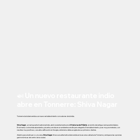
🍛 Un nuevo restaurante indio
abre en Tonnerre: Shiva Nagar
Tonnerre da la bienvenida a un nuevo establecimiento con sabores de la India.
Shiva Nagar
, un restaurante tradicional indio, abrió recientemente en el
69 de la rue de l'Hôpital
, en el sitio del antiguo restaurante italiano.
En el menú: cocina india abundante y picante, servida en un ambiente sencillo pero elegante. El establecimiento ya es muy prometedor, con
reseñas muy positivas y una alta calificación en Google, señal de la cálida acogida de sus primeros clientes.
Abierto para el almuerzo y la cena,
Shiva Nagar
ofrece una alternativa bienvenida en la escena culinaria de Tonnerre y enriquece las opciones
gastronómicas del centro de la ciudad.