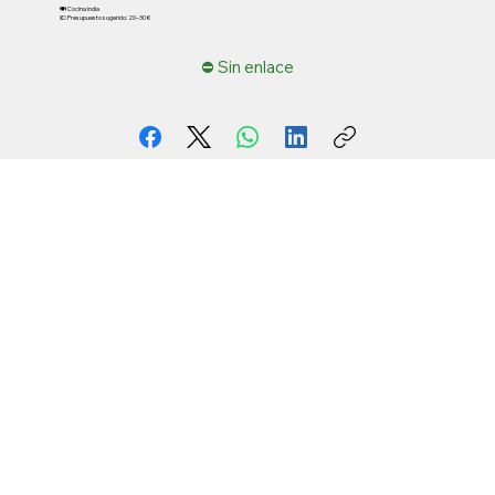
🍽️ Cocina india
💶 Presupuesto sugerido: 20–30 €
⛔ Sin enlace