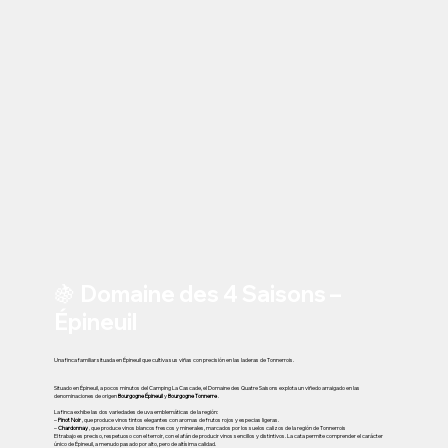
🍇 Domaine des 4 Saisons –
Épineuil
Una finca familiar situada en Épineuil que cultiva sus viñas con precisión en las laderas de Tonnerrois.
Situado en Épineuil, a pocos minutos del Camping La Cascade, el Domaine des Quatre Saisons explota un viñedo arraigado en las
denominaciones de origen
Bourgogne Épineuil
y
Bourgogne Tonnerre
.
La finca exhibe las dos variedades de uva emblemáticas de la región:
–
Pinot Noir
, que produce vinos tintos elegantes con aromas de frutos rojos y especias ligeras.
–
Chardonnay
, que produce vinos blancos frescos y minerales, marcados por los suelos calizos de la región de Tonnerrois
El trabajo es preciso, respetuoso con el terroir, con el afán de producir vinos sencillos y distintivos. La cata permite comprender el carácter
único de Épineuil, a menudo pasado por alto, pero de altísima calidad.