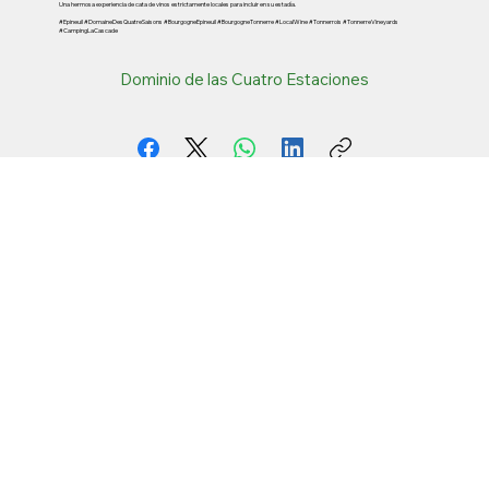
Una hermosa experiencia de cata de vinos estrictamente locales para incluir en su estadía.
#Epineuil #DomaineDesQuatreSaisons #BourgogneEpineuil #BourgogneTonnerre #LocalWine #Tonnerrois #TonnerreVineyards
#CampingLaCascade
Dominio de las Cuatro Estaciones