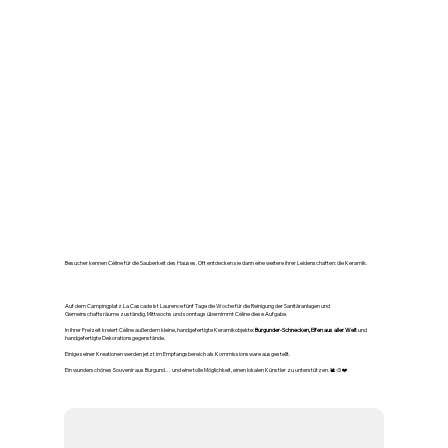
Hinter den Toiletten, ein
Künstler
Besucher kennen Céline für die Sauberkeit des Hauses. Oft entdecken sie dann eine weitere ihrer Leidenschaften: die Keramik.
Auf dem Campingplatz La Cascade ist Laurence fünf Tage die Woche für die Reinigung der Sanitäranlagen und
Gemeinschaftsräume zuständig. Mittwochs und sonntags übernimmt Céline diese Aufgabe.
In ihrer Freizeit kreiert Céline außerdem kleine, handgefertigte Keramikobjekte:
Burgunder-Schnecken, Elfen aus aller Welt
und
handgefertigte Dekorationsgegenstände.
Einige seiner Kreationen werden jetzt im Empfangsbereich als Kommissionsware ausgestellt.
Ein wunderschönes Souvenir aus Burgund… und eine tolle Möglichkeit, einen lokalen Künstler zu unterstützen. 🐌🎨❤️