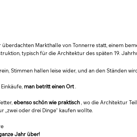
– Unter den Markthallen, die Seele der St
 überdachten Markthalle von Tonnerre statt, einem beme
uktion, typisch für die Architektur des späten 19. Jahrh
erein, Stimmen hallen leise wider, und an den Ständen wi
 Einkäufe,
man betritt einen Ort
.
etter,
ebenso schön wie praktisch
, wo die Architektur Teil
r „zwei oder drei Dinge“ kaufen wollte.
re
ganze Jahr über!