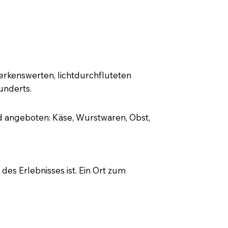
adt
rkenswerten, lichtdurchfluteten
underts.
rd angeboten: Käse, Wurstwaren, Obst,
 des Erlebnisses ist. Ein Ort zum