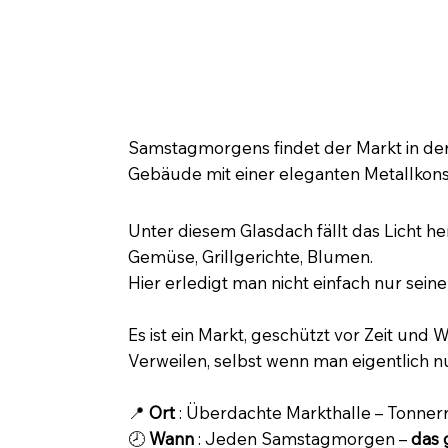
🧺 Samstagsmarkt in Tonnerre 
Samstagmorgens findet der Markt in der
Gebäude mit einer eleganten Metallkonstr
Unter diesem Glasdach fällt das Licht h
Gemüse, Grillgerichte, Blumen.
Hier erledigt man nicht einfach nur seine
Es ist ein Markt, geschützt vor Zeit und W
Verweilen, selbst wenn man eigentlich nu
📍
Ort
: Überdachte Markthalle – Tonner
🕗
Wann
: Jeden Samstagmorgen –
das 