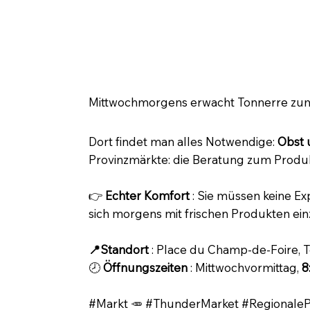
🥕 Mittwochsmarkt in Tonnerre
Mittwochmorgens erwacht Tonnerre zum 
Dort findet man alles Notwendige:
Obst
Provinzmärkte: die Beratung zum Produkt,
👉
Echter Komfort
: Sie müssen keine Ex
sich morgens mit frischen Produkten ein
📍Standort
: Place du Champ-de-Foire, 
🕗
Öffnungszeiten
: Mittwochvormittag,
8
#Markt 🥕 #ThunderMarket #Regionale