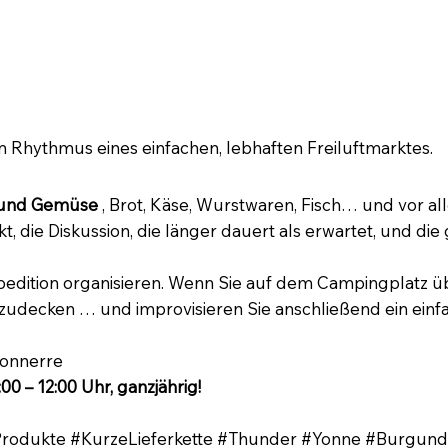
 – Frische Luft, gute Produkte
Rhythmus eines einfachen, lebhaften Freiluftmarktes.
 und Gemüse
, Brot, Käse, Wurstwaren, Fisch… und vor al
 die Diskussion, die länger dauert als erwartet, und die
pedition organisieren. Wenn Sie auf dem Campingplatz üb
zudecken … und improvisieren Sie anschließend ein einf
Tonnerre
:00 – 12:00 Uhr, ganzjährig!
Produkte #KurzeLieferkette #Thunder #Yonne #Burgu