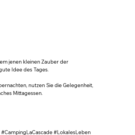
lem jenen kleinen Zauber der
 gute Idee des Tages.
ernachten, nutzen Sie die Gelegenheit,
aches Mittagessen.
nd #CampingLaCascade #LokalesLeben