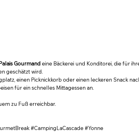
süßer Genuss im Stadtzentrum
Palais Gourmand
eine Bäckerei und Konditorei, die für ih
 geschätzt wird.
platz, einen Picknickkorb oder einen leckeren Snack nac
isen für ein schnelles Mittagessen an.
em zu Fuß erreichbar.
GourmetBreak #CampingLaCascade #Yonne