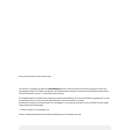
🚴 Burgunderkanal –
Tonnerre-Schleuse
Ein ikonisches Bauwerk im Herzen des Kanals.
Am Fuße des Campingplatzes bietet der
Canal de Burgund
eine der schönsten Kulissen für einen Spaziergang in Tonnerre. Die
nahegelegene Schleuse (200 Meter) ermöglicht es, die vorbeifahrenden Lastkähne zu beobachten und die Funktionsweise dieses
Wasserstraßenerbes aus dem 19. Jahrhundert kennenzulernen.
Der Treidelpfad eignet sich ideal für einen ruhigen Spaziergang oder eine Radtour. Er ist auch ein perfekter Ausgangspunkt, um dem
Kanal in Richtung Ancy-le-Franc oder in die andere Richtung zu den Nachbardörfern zu folgen.
Ein einfacher, kostenloser Ausflug, der direkt vom Campingplatz La Cascade aus erreichbar ist und sich perfekt für einen ruhigen
Tagesausklang oder Morgen eignet.
📍 Direkter Fußweg vom Campingplatz aus.
#Natur 🚴 #Burgundkanal #Donner #Wanderung #Radtourismus #CampingLaCascade