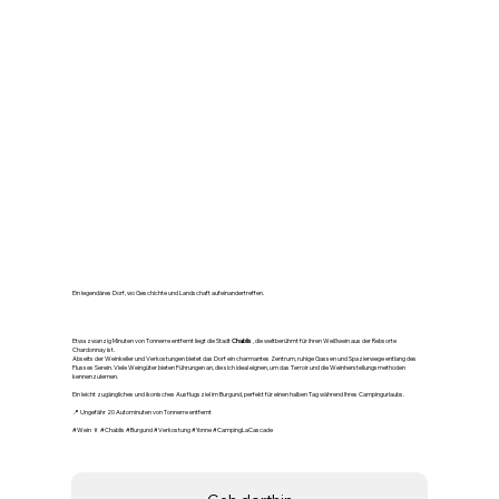
🍷 Chablis – Hauptstadt eines
großartigen Weißweins
Ein legendäres Dorf, wo Geschichte und Landschaft aufeinandertreffen.
Etwa zwanzig Minuten von Tonnerre entfernt liegt die Stadt
Chablis
, die weltberühmt für ihren Weißwein aus der Rebsorte
Chardonnay ist.
Abseits der Weinkeller und Verkostungen bietet das Dorf ein charmantes Zentrum, ruhige Gassen und Spazierwege entlang des
Flusses Serein. Viele Weingüter bieten Führungen an, die sich ideal eignen, um das Terroir und die Weinherstellungsmethoden
kennenzulernen.
Ein leicht zugängliches und ikonisches Ausflugsziel im Burgund, perfekt für einen halben Tag während Ihres Campingurlaubs.
📍 Ungefähr 20 Autominuten von Tonnerre entfernt
#Wein 🍷 #Chablis #Burgund #Verkostung #Yonne #CampingLaCascade