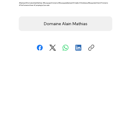
#Epineuil #DomaineAlainMathias #BourgogneTonnerre #BourgogneEpineuil #Chablis #Weinberg #BurgunderWein #Tonnerre
#TheTonnerreVines #CampingLaCascade
Domaine Alain Mathias