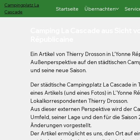
Campingplatz
La
Startseite
Übernachten
Servic
Cascade
Camping La Cascade aus Sicht v
Républicaine
Ein Artikel von Thierry Drosson in L’Yonne Ré
Außenperspektive auf den städtischen Cam
und seine neue Saison.
Der städtische Campingplatz La Cascade in 
eines Artikels (und eines Fotos) in L'Yonne R
Lokalkorrespondenten Thierry Drosson.
Aus dieser externen Perspektive wird der C
Umfeld, seiner Lage und den für die Sais
Änderungen vorgestellt.
Der Artikel ermöglicht es uns, den Ort auf e