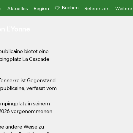
👉 Buchen
e
Aktuelles
Region
Referenzen
Weitere
on L’Yonne
publicaine bietet eine
pingplatz La Cascade
Tonnerre ist Gegenstand
épublicaine, verfasst vom
ampingplatz in seinem
on 2026 vorgenommenen
ine andere Weise zu