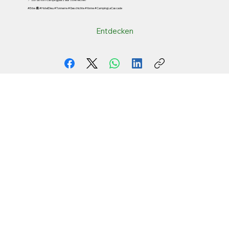
#Erbe 🏛️ #HotelDieu #Tonnerre #Geschichte #Yonne #CampingLaCascade
Entdecken