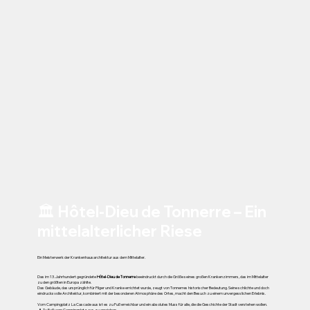
🏛️ Hôtel-Dieu de Tonnerre – Ein
mittelalterlicher Riese
Ein Meisterwerk der Krankenhausarchitektur aus dem Mittelalter.
Das im 13. Jahrhundert gegründete
Hôtel-Dieu de Tonnerre
beeindruckt durch die Größe seines großen Krankenzimmers, das im Mittelalter
zu den größten in Europa zählte.
Das Gebäude, das ursprünglich für Pilger und Kranke errichtet wurde, zeugt von Tonnerres historischer Bedeutung. Seine schlichte und doch
eindrucksvolle Architektur, kombiniert mit der besonderen Atmosphäre des Ortes, macht den Besuch zu einem unvergesslichen Erlebnis.
Vom Campingplatz La Cascade aus ist es zu Fuß erreichbar und ein absolutes Muss für alle, die die Geschichte der Stadt verstehen wollen.
📍 Zu Fuß vom Campingplatz aus zu erreichen