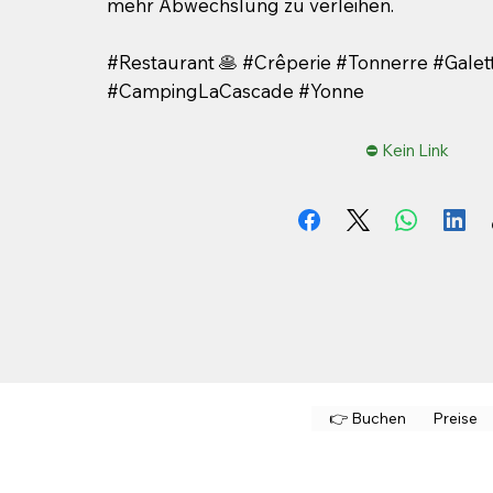
mehr Abwechslung zu verleihen.
#Restaurant 🥞 #Crêperie #Tonnerre #Galet
#CampingLaCascade #Yonne
⛔ Kein Link
👉 Buchen
Preise