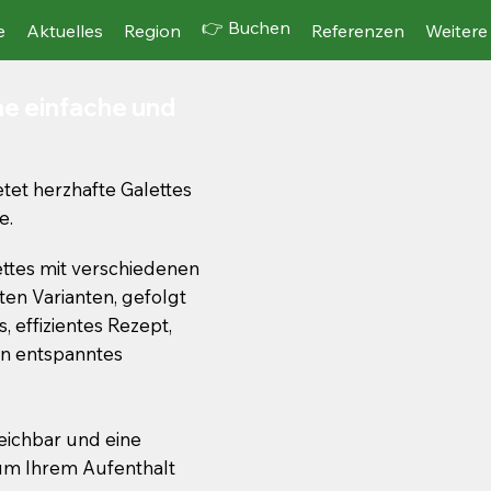
👉 Buchen
e
Aktuelles
Region
Referenzen
Weitere
ine einfache und
etet herzhafte Galettes
e.
ettes mit verschiedenen
rten Varianten, gefolgt
 effizientes Rezept,
ein entspanntes
eichbar und eine
 um Ihrem Aufenthalt