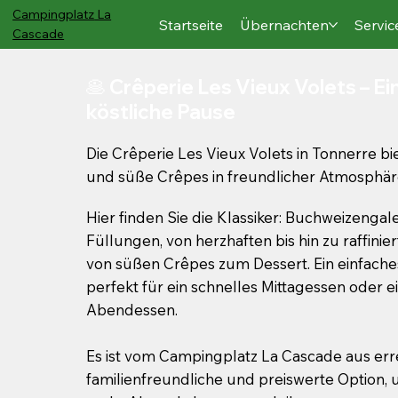
Campingplatz
La
Startseite
Übernachten
Servic
Cascade
🥞 Crêperie Les Vieux Volets – E
köstliche Pause
Die Crêperie Les Vieux Volets in Tonnerre bi
und süße Crêpes in freundlicher Atmosphär
Hier finden Sie die Klassiker: Buchweizengal
Füllungen, von herzhaften bis hin zu raffinie
von süßen Crêpes zum Dessert. Ein einfaches,
perfekt für ein schnelles Mittagessen oder 
Abendessen.
Es ist vom Campingplatz La Cascade aus err
familienfreundliche und preiswerte Option,