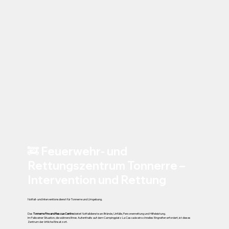
🚒 Feuerwehr- und
Rettungszentrum Tonnerre –
Intervention und Rettung
Notfall- und Interventionsdienst für Tonnerre und Umgebung.
Das
Tonnerre Fire and Rescue Centre
bietet Notfalldienste an: Brände, Unfälle, Personenrettung und Hilfeleistung.
Im Falle einer Situation, die während Ihres Aufenthalts auf dem Campingplatz La Cascade ein schnelles Eingreifen erfordert, ist dieses
Zentrum der örtliche Einsatzort.