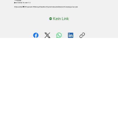
📍 Thunder
☎️ Im Notfall: 18 oder 112
#Gesundheit 🚒 #Feuerwehr #Rettung #Gewitter #SystemrelevanteDienste #CampingLaCascade
⛔ Kein Link