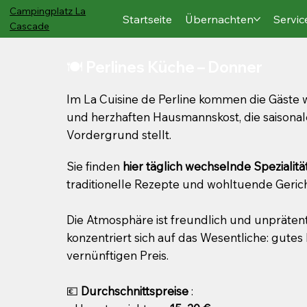
Campingplatz
La
Startseite
Übernachten
Servic
Cascade
🍽️ Perlines Küche – Donner
Im La Cuisine de Perline kommen die Gäste
und herzhaften Hausmannskost, die saisonal
Vordergrund stellt.
Sie finden
hier täglich wechselnde Spezialitä
traditionelle Rezepte und wohltuende Gerich
Die Atmosphäre ist freundlich und unprätent
konzentriert sich auf das Wesentliche: gute
vernünftigen Preis.
💶
Durchschnittspreise
: