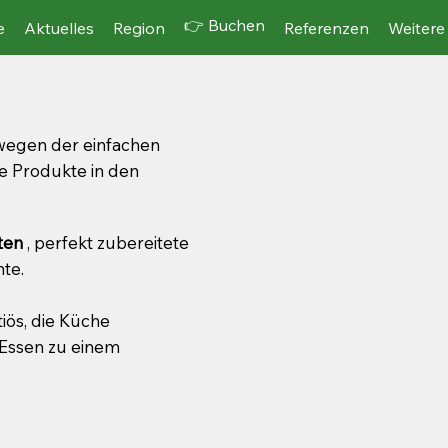
👉 Buchen
e
Aktuelles
Region
Referenzen
Weitere
 wegen der einfachen
e Produkte in den
ten
, perfekt zubereitete
te.
iös, die Küche
s Essen zu einem